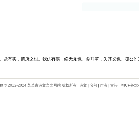
古籍
作者
鼎有实，慎所之也。我仇有疾，终无尤也。鼎耳革，失其义也。覆公饣
ight © 2012-2024 某某古诗文言文网站 版权所有 |
诗文
|
名句
|
作者
|
古籍
|
粤ICP备xxx