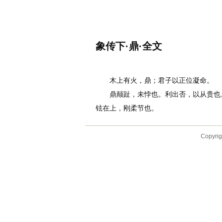
名诗文网
首页
诗文
名句
象传下·鼎·全文
作者：
李白
木上有火，鼎；君子以正位凝命。
鼎颠趾，未悖也。利出否，以从贵也。
铉在上，刚柔节也。
Copyr