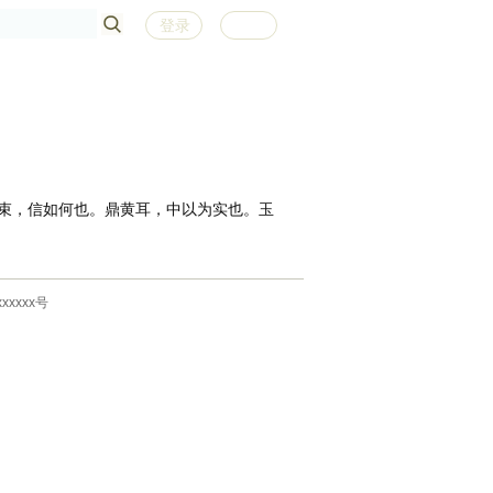
登录
注册
束，信如何也。鼎黄耳，中以为实也。玉
xxxxx号