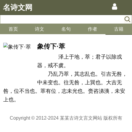
名诗文网
首页
诗文
名句
作者
古籍
象传下·萃
泽上于地，萃；君子以除戎
器，戒不虞。
乃乱乃萃，其志乱也。引吉无咎，
中未变也。往无咎，上巽也。大吉无
咎，位不当也。萃有位，志未光也。赍咨涕洟，未安
上也。
Copyright © 2012-2024 某某古诗文言文网站 版权所有