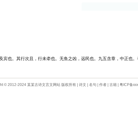
古籍
作者
宾也。其行次且，行未牵也。无鱼之凶，远民也。九五含章，中正也。
ight © 2012-2024 某某古诗文言文网站 版权所有 |
诗文
|
名句
|
作者
|
古籍
|
粤ICP备xxx