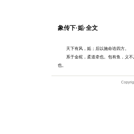
名诗文网
首页
诗文
名句
象传下·姤·全文
作者：
李白
天下有风，姤；后以施命诰四方。
系于金柅，柔道牵也。包有鱼，义不及
也。
Copyr