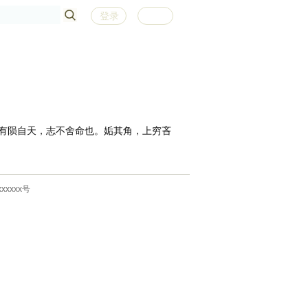
登录
注册
有陨自天，志不舍命也。姤其角，上穷吝
xxxxx号