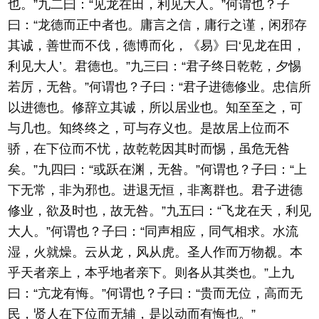
也。”九二曰：“见龙在田，利见大人。”何谓也？子
曰：“龙德而正中者也。庸言之信，庸行之谨，闲邪存
其诚，善世而不伐，德博而化，《易》曰‘见龙在田，
利见大人’。君德也。”九三曰：“君子终日乾乾，夕惕
若厉，无咎。”何谓也？子曰：“君子进德修业。忠信所
以进德也。修辞立其诚，所以居业也。知至至之，可
与几也。知终终之，可与存义也。是故居上位而不
骄，在下位而不忧，故乾乾因其时而惕，虽危无咎
矣。”九四曰：“或跃在渊，无咎。”何谓也？子曰：“上
下无常，非为邪也。进退无恒，非离群也。君子进德
修业，欲及时也，故无咎。”九五曰：“飞龙在天，利见
大人。”何谓也？子曰：“同声相应，同气相求。水流
湿，火就燥。云从龙，风从虎。圣人作而万物覩。本
乎天者亲上，本乎地者亲下。则各从其类也。”上九
曰：“亢龙有悔。”何谓也？子曰：“贵而无位，高而无
民，贤人在下位而无辅，是以动而有悔也。”