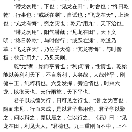
“潜龙勿用”，下也；“见龙在田”，时舍也；“终日乾
乾”，行事也；“或跃在渊”，自试也；“飞龙在天”，上治
也；“亢龙有悔”，穷之灾也；乾元“用九”，天下治也。
“潜龙勿用”，阳气潜藏；“见龙在田”，天下文
明；“终日乾乾”，与时偕行；“或跃在渊”，乾道乃
革；“飞龙在天”，乃位乎天德；“亢龙有悔”，与时偕
极；乾元“用九”，乃见天则。
乾“元”者，始而亨者也；“利贞”者，性情也。乾始
能以美利利天下，不言所利，大矣哉，大哉乾乎，刚
健中正，纯粹精也。六爻发挥，旁通情也，时乘六
龙，以御天也。云行雨施，天下平也。
君子以成德为行，日可见之行也。“潜”之为言也，
隐而未见，行而未成，是以君子弗用也。君子学以聚
之，问以辩之，宽以居之，仁以行之。《易》曰：“见
龙在田，利见大人。”君德也。九三重刚而不中，上不