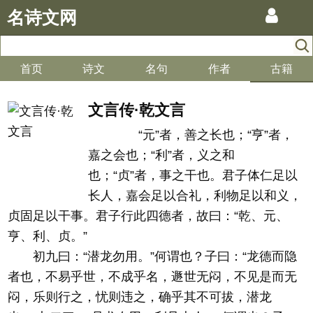
名诗文网
首页
诗文
名句
作者
古籍
文言传·乾文言
“元”者，善之长也；“亨”者，
嘉之会也；“利”者，义之和
也；“贞”者，事之干也。君子体仁足以
长人，嘉会足以合礼，利物足以和义，
贞固足以干事。君子行此四德者，故曰：“乾、元、
亨、利、贞。”
初九曰：“潜龙勿用。”何谓也？子曰：“龙德而隐
者也，不易乎世，不成乎名，遯世无闷，不见是而无
闷，乐则行之，忧则违之，确乎其不可拔，潜龙