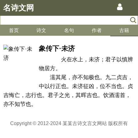
名诗文网
首页
诗文
名句
作者
古籍
象传下·未济
火在水上，未济；君子以慎辨
物居方。
濡其尾，亦不知极也。九二贞吉，
中以行正也。未济征凶，位不当也。贞
吉悔亡，志行也。君子之光，其晖吉也。饮酒濡首，
亦不知节也。
Copyright © 2012-2024 某某古诗文言文网站 版权所有