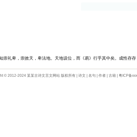
古籍
作者
崇礼卑，崇效天，卑法地。天地设位，而《易》行乎其中矣。成性存存
ight © 2012-2024 某某古诗文言文网站 版权所有 |
诗文
|
名句
|
作者
|
古籍
|
粤ICP备xxx