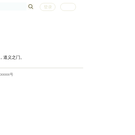
登录
注册
，道义之门。
xxxxx号