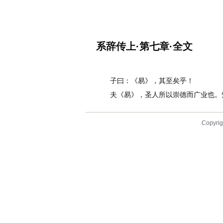
名诗文网
首页
诗文
名句
系辞传上·第七章·全文
作者：
李白
子曰：《易》，其至矣乎！
夫《易》，圣人所以崇德而广业也。知
Copyr