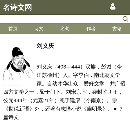
名诗文网
首页
诗文
名句
作者
古籍
刘义庆
刘义庆（403—444）汉族，彭城（今
江苏徐州）人。字季伯，南北朝文学
家。自幼才华出众，爱好文学，并广招
四方文学之士，聚于门下。刘宋宗室，袭封临川王，
公元444年（元嘉21年）死于建康（今南京）。除
《世说新语》外，还著有志怪小说《幽明录》。► 7
篇诗文