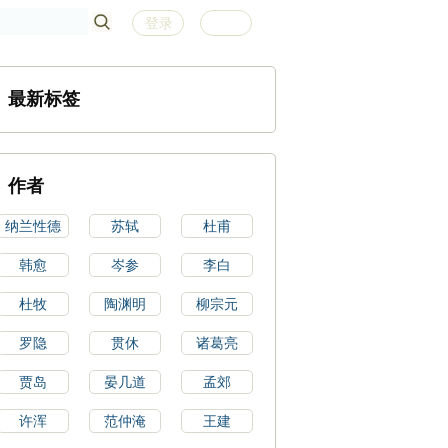
登录
注册
最新标签
作者
纳兰性德
苏轼
杜甫
韩愈
岑参
李白
杜牧
陶渊明
柳宗元
罗隐
贯休
诸葛亮
贾岛
晏几道
孟郊
许浑
范仲淹
王建