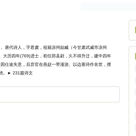
作者
古籍
30)， 唐代诗人，字君虞，祖籍凉州姑臧（今甘肃武威市凉州
。大历四年(769)进士，初任郑县尉，久不得升迁，建中四年
萃科。因仕途失意，后弃官在燕赵一带漫游。以边塞诗作名世，擅
。► 231篇诗文