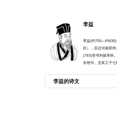
名诗文网
首页
诗文
名句
李益
李益(约750—约8
区），后迁河南郑州
(783)登书判拔
长绝句，尤其工于七绝
李益的诗文