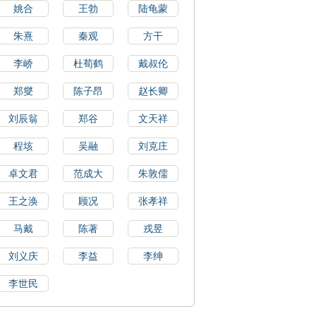
姚合
王勃
陆龟蒙
朱熹
秦观
方干
李峤
杜荀鹤
戴叔伦
郑燮
陈子昂
赵长卿
刘辰翁
郑谷
文天祥
程垓
吴融
刘克庄
卓文君
范成大
朱敦儒
王之涣
顾况
张孝祥
马戴
陈著
戎昱
刘义庆
李益
李绅
李世民