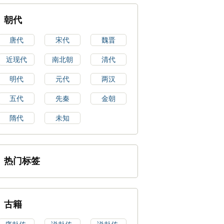
朝代
唐代
宋代
魏晋
近现代
南北朝
清代
明代
元代
两汉
五代
先秦
金朝
隋代
未知
热门标签
古籍