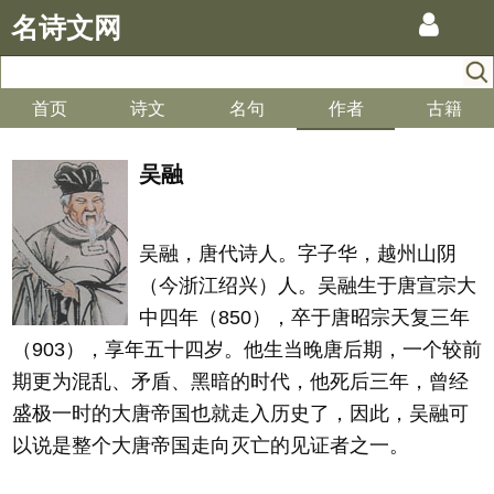
名诗文网
首页
诗文
名句
作者
古籍
吴融
吴融，唐代诗人。字子华，越州山阴
（今浙江绍兴）人。吴融生于唐宣宗大
中四年（850），卒于唐昭宗天复三年
（903），享年五十四岁。他生当晚唐后期，一个较前
期更为混乱、矛盾、黑暗的时代，他死后三年，曾经
盛极一时的大唐帝国也就走入历史了，因此，吴融可
以说是整个大唐帝国走向灭亡的见证者之一。