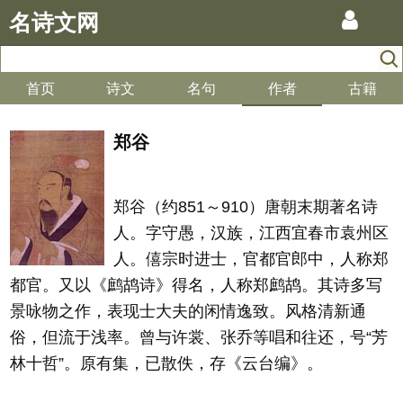
名诗文网
首页
诗文
名句
作者
古籍
郑谷
郑谷（约851～910）唐朝末期著名诗
人。字守愚，汉族，江西宜春市袁州区
人。僖宗时进士，官都官郎中，人称郑
都官。又以《鹧鸪诗》得名，人称郑鹧鸪。其诗多写
景咏物之作，表现士大夫的闲情逸致。风格清新通
俗，但流于浅率。曾与许裳、张乔等唱和往还，号“芳
林十哲”。原有集，已散佚，存《云台编》。