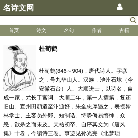
名诗文网
首页
诗文
名句
作者
古籍
杜荀鹤
杜荀鹤(846～904)，唐代诗人。字彦
之，号九华山人。汉族，池州石埭（今
安徽石台）人。大顺进士，以诗名，自
成一家，尤长于宫词。大顺二年，第一人擢第，复还
旧山。宣州田頵遣至汴通好，朱全忠厚遇之，表授翰
林学士、主客员外郎、知制诰。恃势侮易缙绅，众
怒，欲杀之而未及。天祐初卒。自序其文为《唐风
集》十卷，今编诗三卷。事迹见孙光宪《北梦琐