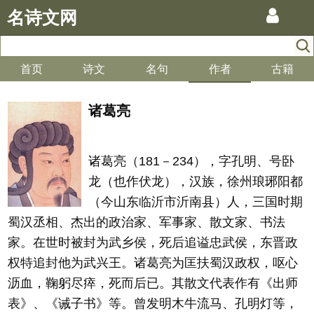
名诗文网
首页
诗文
名句
作者
古籍
诸葛亮
诸葛亮（181－234），字孔明、号卧
龙（也作伏龙），汉族，徐州琅琊阳都
（今山东临沂市沂南县）人，三国时期
蜀汉丞相、杰出的政治家、军事家、散文家、书法
家。在世时被封为武乡侯，死后追谥忠武侯，东晋政
权特追封他为武兴王。诸葛亮为匡扶蜀汉政权，呕心
沥血，鞠躬尽瘁，死而后已。其散文代表作有《出师
表》、《诫子书》等。曾发明木牛流马、孔明灯等，