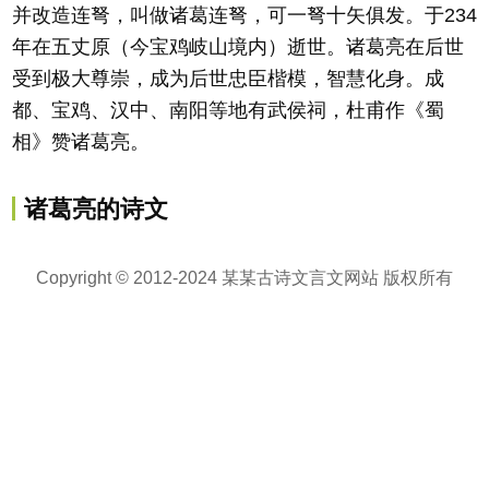
并改造连弩，叫做诸葛连弩，可一弩十矢俱发。于234
年在五丈原（今宝鸡岐山境内）逝世。诸葛亮在后世
受到极大尊崇，成为后世忠臣楷模，智慧化身。成
都、宝鸡、汉中、南阳等地有武侯祠，杜甫作《蜀
相》赞诸葛亮。
诸葛亮的诗文
Copyright © 2012-2024 某某古诗文言文网站 版权所有