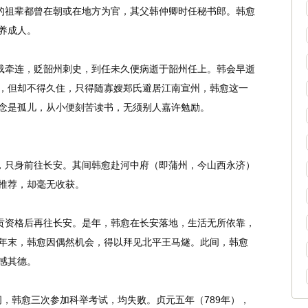
的祖辈都曾在朝或在地方为官，其父韩仲卿时任秘书郎。韩愈
养成人。
载牵连，贬韶州刺史，到任未久便病逝于韶州任上。韩会早逝
，但却不得久住，只得随寡嫂郑氏避居江南宣州，韩愈这一
念是孤儿，从小便刻苦读书，无须别人嘉许勉励。
，只身前往长安。其间韩愈赴河中府（即蒲州，今山西永济）
推荐，却毫无收获。
贡资格后再往长安。是年，韩愈在长安落地，生活无所依靠，
年末，韩愈因偶然机会，得以拜见北平王马燧。此间，韩愈
感其德。
间，韩愈三次参加科举考试，均失败。贞元五年（789年），