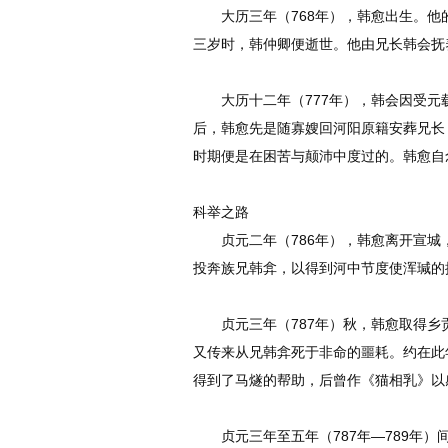
大历三年（768年），韩愈出生。他
三岁时，韩仲卿便逝世。他由兄长韩会抚
大历十二年（777年），韩会因受元
后，韩愈先是随寡嫂回河阳原籍安葬兄长
时期便是在困苦与颠沛中度过的。韩愈自
科举之路
贞元二年（786年），韩愈离开宣城
投奔族兄韩弇，以得到河中节度使浑瑊的
贞元三年（787年）秋，韩愈取得乡
又传来从兄韩弇死于非命的噩耗。约在此
得到了马燧的帮助，后曾作《猫相乳》以
贞元三年至五年（787年—789年）