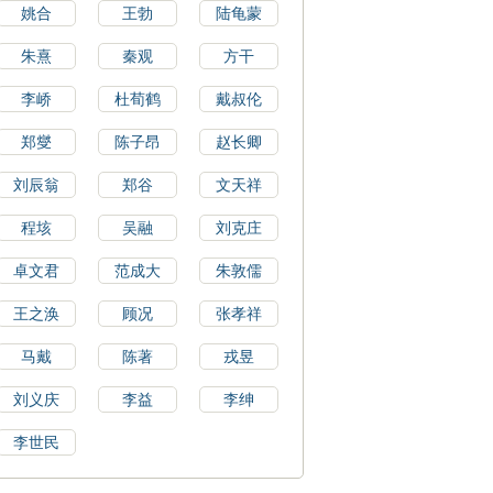
姚合
王勃
陆龟蒙
朱熹
秦观
方干
李峤
杜荀鹤
戴叔伦
郑燮
陈子昂
赵长卿
刘辰翁
郑谷
文天祥
程垓
吴融
刘克庄
卓文君
范成大
朱敦儒
王之涣
顾况
张孝祥
马戴
陈著
戎昱
刘义庆
李益
李绅
李世民