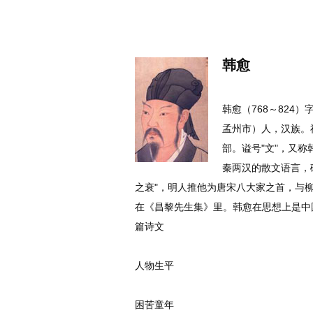
名诗文网
首页
诗文
名句
韩愈
韩愈（768～82
孟州市）人，汉族。
部。谥号"文"，又
秦两汉的散文语言，
之衰"，明人推他为唐宋八大家之首，与柳宗
在《昌黎先生集》里。韩愈在思想上是中国
篇诗文
人物生平
困苦童年