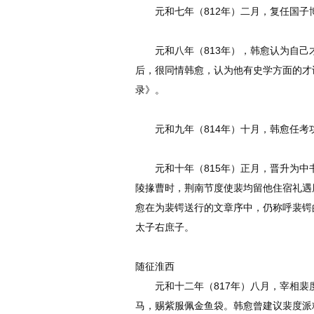
元和七年（812年）二月，复任国子
元和八年（813年），韩愈认为自己
后，很同情韩愈，认为他有史学方面的才
录》。
元和九年（814年）十月，韩愈任考
元和十年（815年）正月，晋升为中
陵掾曹时，荆南节度使裴均留他住宿礼遇
愈在为裴锷送行的文章序中，仍称呼裴锷
太子右庶子。
随征淮西
元和十二年（817年）八月，宰相裴
马，赐紫服佩金鱼袋。韩愈曾建议裴度派