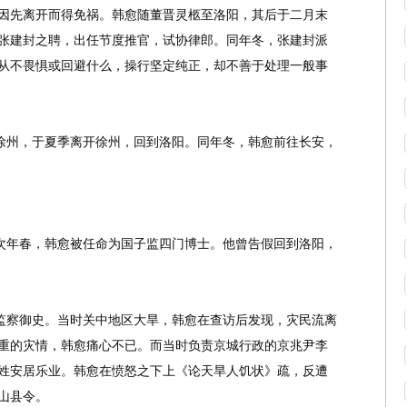
因先离开而得免祸。韩愈随董晋灵柩至洛阳，其后于二月末
张建封之聘，出任节度推官，试协律郎。同年冬，张建封派
从不畏惧或回避什么，操行坚定纯正，却不善于处理一般事
徐州，于夏季离开徐州，回到洛阳。同年冬，韩愈前往长安，
次年春，韩愈被任命为国子监四门博士。他曾告假回到洛阳，
监察御史。当时关中地区大旱，韩愈在查访后发现，灾民流离
重的灾情，韩愈痛心不已。而当时负责京城行政的京兆尹李
姓安居乐业。韩愈在愤怒之下上《论天旱人饥状》疏，反遭
山县令。