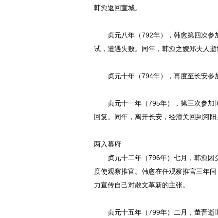
韩愈返回宣城。
贞元八年（792年），韩愈第四次参
试，遭遇失败。同年，韩愈之嫂郑夫人逝
贞元十年（794年），再度至长安参
贞元十一年（795年），第三次参加
回复。同年，离开长安，经潼关回到河阳
两入幕府
贞元十二年（796年）七月，韩愈因
度使观察推官。韩愈在任观察推官三年间
力宣传自己对散文革新的主张。
贞元十五年（799年）二月，董晋逝