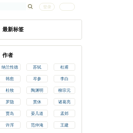
登录
注册
最新标签
作者
纳兰性德
苏轼
杜甫
韩愈
岑参
李白
杜牧
陶渊明
柳宗元
罗隐
贯休
诸葛亮
贾岛
晏几道
孟郊
许浑
范仲淹
王建