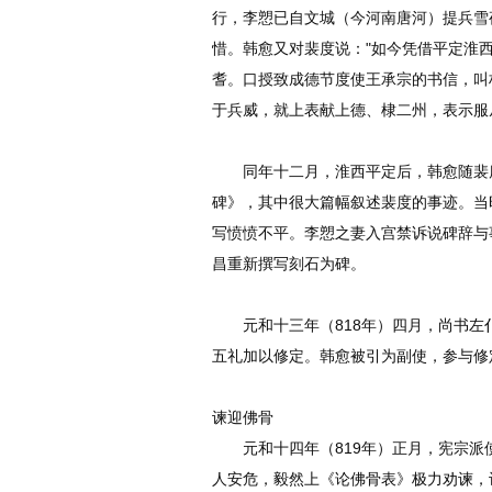
行，李愬已自文城（今河南唐河）提兵雪
惜。韩愈又对裴度说："如今凭借平定淮
耆。口授致成德节度使王承宗的书信，叫
于兵威，就上表献上德、棣二州，表示服
同年十二月，淮西平定后，韩愈随裴度
碑》，其中很大篇幅叙述裴度的事迹。当
写愤愤不平。李愬之妻入宫禁诉说碑辞与
昌重新撰写刻石为碑。
元和十三年（818年）四月，尚书左
五礼加以修定。韩愈被引为副使，参与修
谏迎佛骨
元和十四年（819年）正月，宪宗派
人安危，毅然上《论佛骨表》极力劝谏，