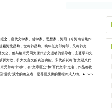
作者
古籍
4）字退之，唐代文学家、哲学家、思想家，河阳（今河南省焦作
祖籍河北昌黎，世称韩昌黎。晚年任吏部侍郎，又称韩吏
称韩文公。他与柳宗元同为唐代古文运动的倡导者，主张学习先
破骈为散，扩大文言文的表达功能。宋代苏轼称他"文起八代
元并称"韩柳"，有"文章巨公"和"百代文宗"之名，作品都收
"道统"观念的确立者，是尊儒反佛的里程碑式人物。► 575