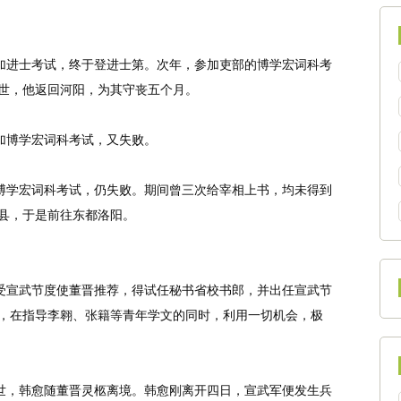
加进士考试，终于登进士第。次年，参加吏部的博学宏词科考
世，他返回河阳，为其守丧五个月。
加博学宏词科考试，又失败。
博学宏词科考试，仍失败。期间曾三次给宰相上书，均未得到
县，于是前往东都洛阳。
受宣武节度使董晋推荐，得试任秘书省校书郎，并出任宣武节
，在指导李翱、张籍等青年学文的同时，利用一切机会，极
世，韩愈随董晋灵柩离境。韩愈刚离开四日，宣武军便发生兵