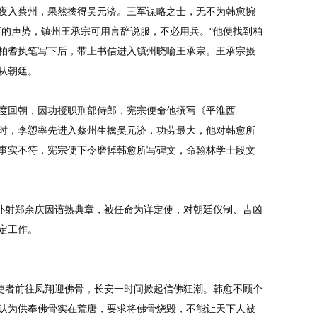
夜入蔡州，果然擒得吴元济。三军谋略之士，无不为韩愈惋
西的声势，镇州王承宗可用言辞说服，不必用兵。"他便找到柏
柏耆执笔写下后，带上书信进入镇州晓喻王承宗。王承宗摄
从朝廷。
回朝，因功授职刑部侍郎，宪宗便命他撰写《平淮西
时，李愬率先进入蔡州生擒吴元济，功劳最大，他对韩愈所
事实不符，宪宗便下令磨掉韩愈所写碑文，命翰林学士段文
仆射郑余庆因谙熟典章，被任命为详定使，对朝廷仪制、吉凶
定工作。
使者前往凤翔迎佛骨，长安一时间掀起信佛狂潮。韩愈不顾个
认为供奉佛骨实在荒唐，要求将佛骨烧毁，不能让天下人被