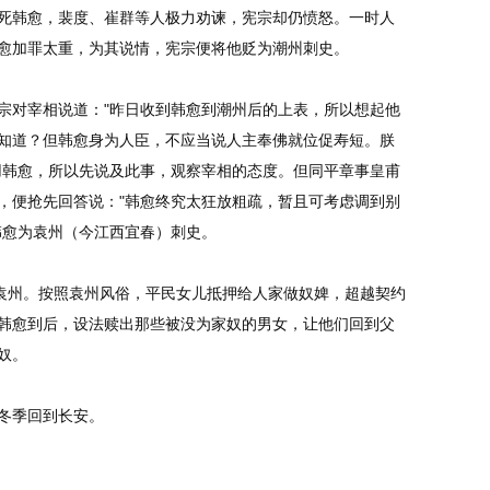
死韩愈，裴度、崔群等人极力劝谏，宪宗却仍愤怒。一时人
愈加罪太重，为其说情，宪宗便将他贬为潮州刺史。
对宰相说道："昨日收到韩愈到潮州后的上表，所以想起他
知道？但韩愈身为人臣，不应当说人主奉佛就位促寿短。朕
用韩愈，所以先说及此事，观察宰相的态度。但同平章事皇甫
，便抢先回答说："韩愈终究太狂放粗疏，暂且可考虑调到别
韩愈为袁州（今江西宜春）刺史。
袁州。按照袁州风俗，平民女儿抵押给人家做奴婢，超越契约
韩愈到后，设法赎出那些被没为家奴的男女，让他们回到父
奴。
冬季回到长安。