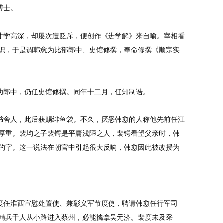
博士。
才学高深，却屡次遭贬斥，便创作《进学解》来自喻。宰相看
识，于是调韩愈为比部郎中、史馆修撰，奉命修撰《顺宗实
功郎中，仍任史馆修撰。同年十二月，任知制诰。
书舍人，此后获赐绯鱼袋。不久，厌恶韩愈的人称他先前任江
厚重。裴均之子裴锷是平庸浅陋之人，裴锷看望父亲时，韩
的字。这一说法在朝官中引起很大反响，韩愈因此被改授为
度任淮西宣慰处置使、兼彰义军节度使，聘请韩愈任行军司
精兵千人从小路进入蔡州，必能擒拿吴元济。裴度未及采