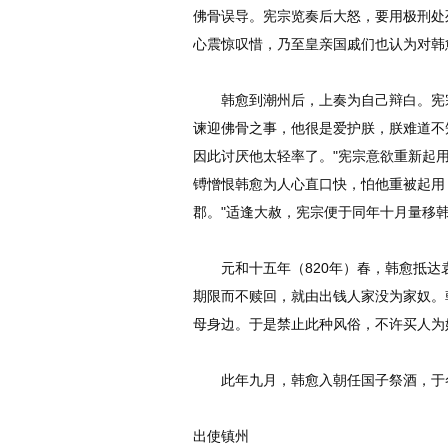
佛骨误导。宪宗览奏后大怒，要用极刑处
心震惊叹惜，乃至皇亲国戚们也认为对韩
韩愈到潮州后，上奏为自己辩白。宪宗
谏迎佛骨之事，他很是爱护朕，朕难道不
因此讨厌他太轻率了。"宪宗意欲重新起
镈憎恨韩愈为人心直口快，怕他重被起用
郡。"适逢大赦，宪宗便于同年十月量移
元和十五年（820年）春，韩愈抵达
期限而不赎回，就由出钱人家没为家奴。
母身边。于是禁止此种风俗，不许买人为
此年九月，韩愈入朝任国子祭酒，于
出使镇州