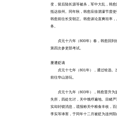
变，留后陆长源等被杀，军中大乱，韩愈
抵达徐州。同年秋，韩愈应徐泗濠节度使
韩愈前往长安朝正。韩愈谈论直爽坦率，
务。
贞元十六年（800年）春，韩愈回到
第四次参吏部考试。
屡遭贬谪
贞元十七年（801年），通过铨选。
前往华山游玩。
贞元十九年（803年），韩愈晋升为
失所，四处乞讨，关中饿殍遍地。目睹严
实却封锁消息，谎报称关中粮食丰收，百
李实等谗害，于同年十二月被贬为连州阳