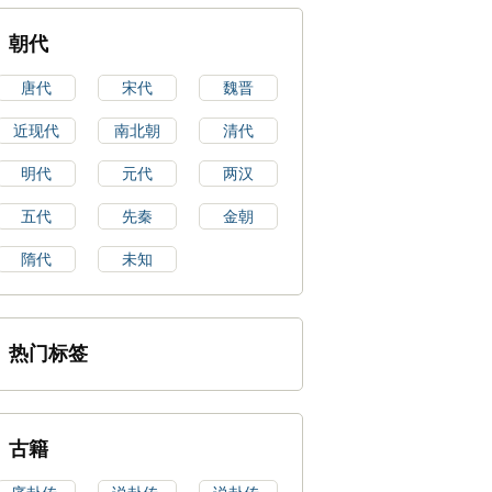
朝代
唐代
宋代
魏晋
近现代
南北朝
清代
明代
元代
两汉
五代
先秦
金朝
隋代
未知
热门标签
古籍