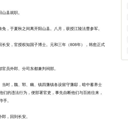
阳山县就职。
赦免，于夏秋之间离开阳山县。八月，获授江陵法曹参军。
长安，官授权知国子博士。元和三年（808年），韩愈正式
都官员外郎、分司东都兼判祠部。
。当时，魏、郓、幽、镇四藩镇各设留守藩邸，暗中蓄养士
他们的违法行为，便部署官吏，事先自断他们与百姓往来，
停手。
外郎，回到长安。