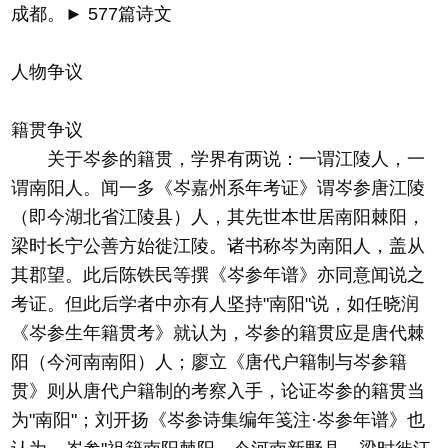
成都。► 577篇诗文
人物争议
籍贯争议
关于岑参的籍贯，学界有两说：一谓江陵人，一
谓南阳人。闻一多《岑嘉州系年考证》谓岑参唐江陵
（即今湖北省江陵县）人，其先世本世居南阳棘阳，
梁时长宁公善方始徙江陵。诸书称岑为南阳人，盖从
其郡望。此后陈铁民等撰《岑参年谱》亦同意闻说之
考证。但此后学者中亦有人坚持"南阳"说，如任晓润
《岑参生年籍贯考》就认为，岑参的籍贯应是唐代棘
阳（今河南南阳）人；廖立《唐代户籍制与岑参籍
贯》则从唐代户籍制的考察入手，论证岑参的籍贯当
为"南阳"；刘开扬《岑参诗集编年笺注·岑参年谱》也