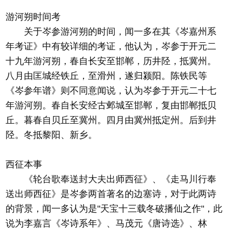
游河朔时间考
关于岑参游河朔的时间，闻一多在其《岑嘉州系
年考证》中有较详细的考证，他认为，岑参于开元二
十九年游河朔，春自长安至邯郸，历井陉，抵冀州。
八月由匡城经铁丘，至滑州，遂归颍阳。陈铁民等
《岑参年谱》则不同意闻说，认为岑参于开元二十七
年游河朔。春自长安经古邺城至邯郸，复由邯郸抵贝
丘。暮春自贝丘至冀州。四月由冀州抵定州。后到井
陉。冬抵黎阳、新乡。
西征本事
《轮台歌奉送封大夫出师西征》、《走马川行奉
送出师西征》是岑参两首著名的边塞诗，对于此两诗
的背景，闻一多认为是"天宝十三载冬破播仙之作"，此
说为李嘉言《岑诗系年》、马茂元《唐诗选》、林