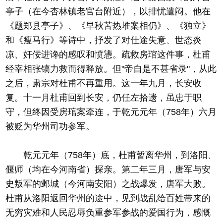
亭子（在今杏林镇老官台附近），以排忧遣闷。他在
《题郑县亭子》、《早秋苦热堆案相仍》、《独立》
和《瘦马行》等诗中，抒发了对仕途失意、世态炎
凉、奸佞进谗的感叹和愤懑。疏救房琯这件事，杜甫
经宰相张镐力救而得释放。但"帝自是不甚省录"，从此
之后，肃宗对杜甫不再重用。这一年九月，长安收
复。十一月杜甫回到长安，仍任左拾遗，虽忠于职
守，但终因受房琯案牵连，于乾元元年（758年）六月
被贬为华州司功参军。
乾元元年（758年）底，杜甫暂离华州，到洛阳、
偃师（均在今河南省）探亲。第二年三月，唐军与安
史叛军的邺城（今河南安阳）之战爆发，唐军大败。
杜甫从洛阳返回华州的途中，见到战乱给百姓带来的
无穷灾难和人民忍辱负重参军参战的爱国行为，感慨