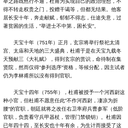
举之路既然行不通，杜甫为实现自己的政治理想，不
得不转走权贵之门，投赠干谒等，但都无结果。他客
居长安十年，奔走献赋，郁郁不得志，仕途失意，过
著贫困的生活，"举进士不中第，困长安"。
天宝十年（751年）正月，玄宗将举行祭祀太清
宫、太庙和天地的三大盛典，杜甫于是在天宝九载冬
天预献三《大礼赋》，得到玄宗的赏识，命待制在集
贤院，然而仅得"参列选序"资格，等候分配，因主试者
仍为李林甫所以没有得到官职。
天宝十四年（755年），杜甫被授予一个河西尉这
种小官，但杜甫不愿意任此"不作河西尉，凄凉为折
腰"的官职，朝廷就将之改任右卫率府兵曹参军（低阶
官职，负责看守兵甲器杖，管理门禁锁钥）。杜甫因
已年四十四，至长安也十年有余，为生计而接受了这