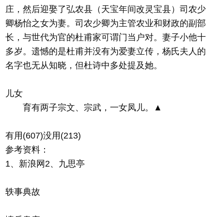
庄，然后迎娶了弘农县（天宝年间改灵宝县）司农少
卿杨怡之女为妻。司农少卿为主管农业和财政的副部
长，与世代为官的杜甫家可谓门当户对。妻子小他十
多岁。遗憾的是杜甫并没有为爱妻立传，杨氏夫人的
名字也无从知晓，但杜诗中多处提及她。
儿女
育有两子宗文、宗武，一女凤儿。▲
有用(607)没用(213)
参考资料：
1、新浪网2、九思亭
轶事典故