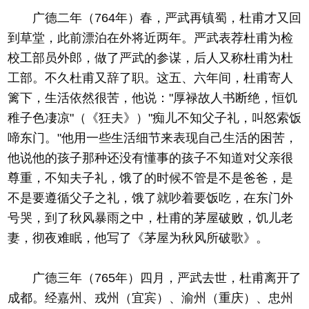
广德二年（764年）春，严武再镇蜀，杜甫才又回
到草堂，此前漂泊在外将近两年。严武表荐杜甫为检
校工部员外郎，做了严武的参谋，后人又称杜甫为杜
工部。不久杜甫又辞了职。这五、六年间，杜甫寄人
篱下，生活依然很苦，他说："厚禄故人书断绝，恒饥
稚子色凄凉"（《狂夫》）"痴儿不知父子礼，叫怒索饭
啼东门。"他用一些生活细节来表现自己生活的困苦，
他说他的孩子那种还没有懂事的孩子不知道对父亲很
尊重，不知夫子礼，饿了的时候不管是不是爸爸，是
不是要遵循父子之礼，饿了就吵着要饭吃，在东门外
号哭，到了秋风暴雨之中，杜甫的茅屋破败，饥儿老
妻，彻夜难眠，他写了《茅屋为秋风所破歌》。
广德三年（765年）四月，严武去世，杜甫离开了
成都。经嘉州、戎州（宜宾）、渝州（重庆）、忠州