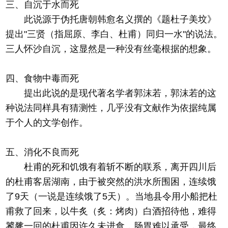
三、自沉于水而死
此说源于伪托唐朝韩愈名义撰的《题杜子美坟》
提出"三贤（指屈原、李白、杜甫）同归一水"的说法。
三人怀沙自沉，这显然是一种没有丝毫根据的想象。
四、食物中毒而死
提出此说的是现代著名学者郭沫若，郭沫若的这
种说法同样具有猜测性，几乎没有文献作为依据纯属
于个人的文学创作。
五、消化不良而死
杜甫的死和饥饿有着斩不断的联系，离开四川后
的杜甫客居湖南，由于被突然的洪水所围困，连续饿
了9天（一说是连续饿了5天）。当地县令用小船把杜
甫救了回来，以牛炙（炙：烤肉）白酒招待他，难得
饕餮一回的杜甫因许久未进食，肠胃难以承受，最终