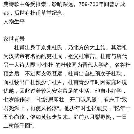
典诗歌中备受推崇，影响深远。759-766年间曾居成
都，后世有杜甫草堂纪念。
人物生平
家世背景
杜甫出身于京兆杜氏，乃北方的大士族。其远祖
为汉武帝有名的酷吏杜周，祖父杜审言。杜甫与唐代
另一大诗人即"小李杜"的杜牧同为晋代大学者、名将杜
预之后。不过两支派甚远，杜甫出自杜预次子杜耽，
而杜牧出自杜预少子杜尹。杜甫青少年时因家庭环境
优越，因此过着较为安定富足的生活。他自小好学，
七岁能作诗，"七龄思即壮，开口咏凤凰"，有志于"致
君尧舜上，再使风俗淳"。他少年时也很顽皮，"忆年十
五心尚孩，健如黄犊走复来。庭前八月梨枣熟，一日
上树能千回"。