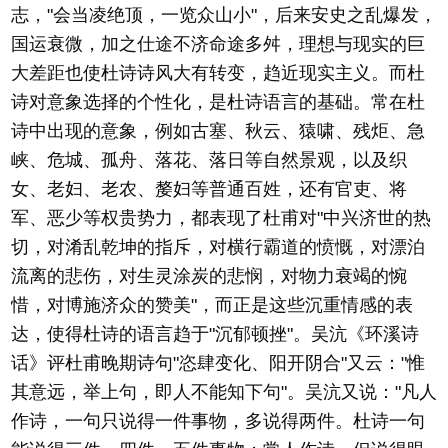
志，"会当凌绝顶，一览众山小"，后来安史之乱爆发，
国运衰微，加之仕途不济命途多舛，理想与现实的巨
大差距也使杜诗诗风大有转变，趋近现实主义。而杜
诗对意象选择的个性化，是杜诗语言的基础。常在杜
诗中出现的意象，例如古塞、秋云、猿啸、残炬、急
峡、危城、孤舟、落花、落日等自然景观，以及织
女、老妇、老农、嫠妇等普通百姓，还有官吏、将
军、恶少等权贵势力，都表现了杜甫对"中兴济世的热
切，对淆乱乾坤的指斥，对横行霸道的愤慨，对漂泊
流离的悲伤，对生灵涂炭的悲悯，对物力衰竭的惋
惜，对博施济众的赞美"，而正是这些沉重情感的表
达，使得杜诗的语言趋于"沉郁顿挫"。吴沆《环溪诗
话》评杜甫晚期诗句"恣肆变化、阳开阴合"又云："惟
其意远，举上句，即人不能知下句"。吴沆又说："凡人
作诗，一句只说得一件事物，多说得两件。杜诗一句