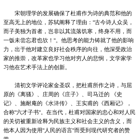
宋朝理学的发展确保了杜甫作为诗的典范和他的
至高无上的地位，苏轼阐释了理由："古今诗人众吴，
而子美独为首者，岂非以其流落饥寒，终身不用，而
一饭未尝忘君也欤！"。他思考的能力铸就了他的影响
力，出于他对建立良好社会秩序的向往，他深受政治
家的推崇，改革家也学习他对穷人的悲悯，文学家学
习他在艺术手法上的创新。
清初文学评论家金圣叹，把杜甫所作之诗，与屈
原的《离骚》、庄周的《庄子》、司马迁的 《史
记》、施耐庵的《水浒传》、王实甫的《西厢记》，
合称"六才子书"。在当代，杜甫对国家的忠心和对人民
的关切被重新诠释为民族主义和社会主义的含义，而
他本人因为使用"人民的语言"而受到现代研究者的赞