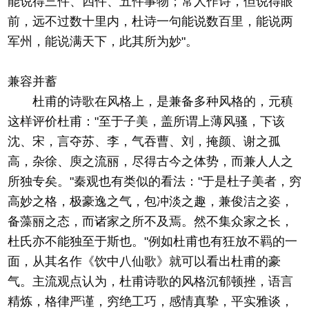
能说得三件、四件、五件事物；常人作诗，但说得眼
前，远不过数十里内，杜诗一句能说数百里，能说两
军州，能说满天下，此其所为妙"。
兼容并蓄
杜甫的诗歌在风格上，是兼备多种风格的，元稹
这样评价杜甫："至于子美，盖所谓上薄风骚，下该
沈、宋，言夺苏、李，气吞曹、刘，掩颜、谢之孤
高，杂徐、庾之流丽，尽得古今之体势，而兼人人之
所独专矣。"秦观也有类似的看法："于是杜子美者，穷
高妙之格，极豪逸之气，包冲淡之趣，兼俊洁之姿，
备藻丽之态，而诸家之所不及焉。然不集众家之长，
杜氏亦不能独至于斯也。"例如杜甫也有狂放不羁的一
面，从其名作《饮中八仙歌》就可以看出杜甫的豪
气。主流观点认为，杜甫诗歌的风格沉郁顿挫，语言
精炼，格律严谨，穷绝工巧，感情真挚，平实雅谈，