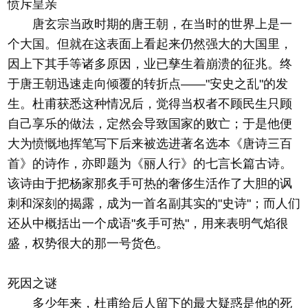
愤斥皇亲
唐玄宗当政时期的唐王朝，在当时的世界上是一
个大国。但就在这表面上看起来仍然强大的大国里，
因上下其手等诸多原因，业已孳生着崩溃的征兆。终
于唐王朝迅速走向倾覆的转折点——"安史之乱"的发
生。杜甫获悉这种情况后，觉得当权者不顾民生只顾
自己享乐的做法，定然会导致国家的败亡；于是他便
大为愤慨地挥笔写下后来被选进著名选本《唐诗三百
首》的诗作，亦即题为《丽人行》的七言长篇古诗。
该诗由于把杨家那炙手可热的奢侈生活作了大胆的讽
刺和深刻的揭露，成为一首名副其实的"史诗"；而人们
还从中概括出一个成语"炙手可热"，用来表明气焰很
盛，权势很大的那一号货色。
死因之谜
多少年来，杜甫给后人留下的最大疑惑是他的死