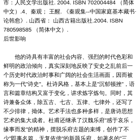
市：人民文学出版社. 2004. ISBN 702004484 （简体
中文）.4、秦观； 王醒. 《秦观集--中国家庭基本藏书·
论韩愈》. 山西省： 山西古籍出版社.2004. ISBN
780598585 （简体中文）.
后世影响
他的诗具有丰富的社会内容、强烈的时代色彩和
鲜明的政治倾向，真实深刻地反映了安史之乱前后一
个历史时代政治时事和广阔的社会生活画面，因而被
称为一代"诗史"。杜诗风格，基本上是"沉郁顿挫"，语
言和篇章结构又富于变化，讲求炼字炼句。同时，其
诗兼备众体，除五古、七古、五律、七律外，还写了
不少排律，拗体。艺术手法也多种多样，是唐诗思想
艺术的集大成者。杜甫还继承了汉魏乐府"感于哀乐，
缘事而发"的精神，摆脱乐府古题的束缚，创作了不
少"即事名篇，无复依傍"的新题乐府，如著名的"三