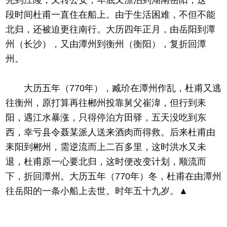
先到江陵，又转公安，年底又漂泊到湖南岳阳，这一
段时间杜甫一直住在船上。由于生活困难，不但不能
北归，还被迫更往南行。大历四年正月，由岳阳到潭
州（长沙），又由潭州到衡州（衡阳），复折回潭
州。
大历五年（770年），臧玠在潭州作乱，杜甫又逃
往衡州，原打算再往郴州投靠舅父崔湋，但行到耒
阳，遇江水暴涨，只得停泊方田驿，五天没吃到东
西，幸亏县令聂某派人送来酒肉而得救。后来杜甫由
耒阳到郴州，需逆流而上二百多里，这时洪水又未
退，杜甫原一心要北归，这时便改变计划，顺流而
下，折回潭州。大历五年（770年）冬，杜甫在由潭州
往岳阳的一条小船上去世。时年五十九岁。▲