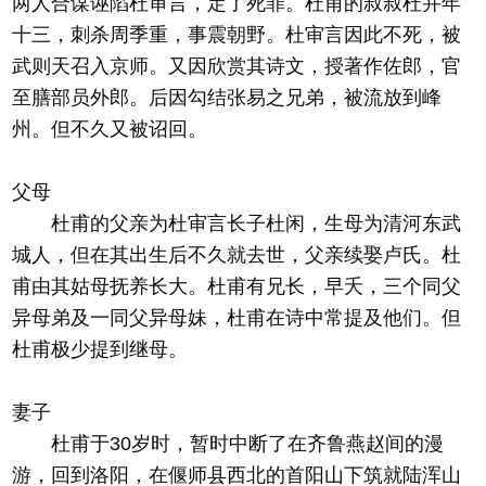
两人合谋诬陷杜审言，定了死罪。杜甫的叔叔杜并年
十三，刺杀周季重，事震朝野。杜审言因此不死，被
武则天召入京师。又因欣赏其诗文，授著作佐郎，官
至膳部员外郎。后因勾结张易之兄弟，被流放到峰
州。但不久又被诏回。
父母
杜甫的父亲为杜审言长子杜闲，生母为清河东武
城人，但在其出生后不久就去世，父亲续娶卢氏。杜
甫由其姑母抚养长大。杜甫有兄长，早夭，三个同父
异母弟及一同父异母妹，杜甫在诗中常提及他们。但
杜甫极少提到继母。
妻子
杜甫于30岁时，暂时中断了在齐鲁燕赵间的漫
游，回到洛阳，在偃师县西北的首阳山下筑就陆浑山