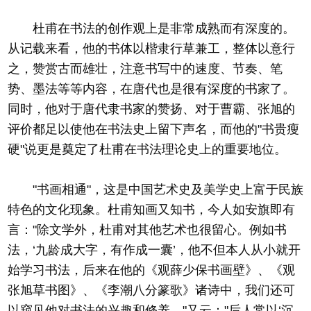
杜甫在书法的创作观上是非常成熟而有深度的。
从记载来看，他的书体以楷隶行草兼工，整体以意行
之，赞赏古而雄壮，注意书写中的速度、节奏、笔
势、墨法等等内容，在唐代也是很有深度的书家了。
同时，他对于唐代隶书家的赞扬、对于曹霸、张旭的
评价都足以使他在书法史上留下声名，而他的"书贵瘦
硬"说更是奠定了杜甫在书法理论史上的重要地位。
"书画相通"，这是中国艺术史及美学史上富于民族
特色的文化现象。杜甫知画又知书，今人如安旗即有
言："除文学外，杜甫对其他艺术也很留心。例如书
法，‘九龄成大字，有作成一囊’，他不但本人从小就开
始学习书法，后来在他的《观薛少保书画壁》、《观
张旭草书图》、《李潮八分篆歌》诸诗中，我们还可
以窥见他对书法的兴趣和修养。"又云："后人常以‘沉