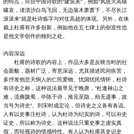
的特点，符合中国诗歌的"建筑美"，例如"风急天高猿
啸哀，渚清沙白鸟飞回，无边落木萧萧下，不尽长江
滚滚来"就是杜诗炼字与对仗高超的体现。另外，在体
裁上杜甫有许多创新，例如他在五七律上的创造性也
是他文学创作的独到之处。
内容深远
杜甫的诗歌的内容上，作品大多是反映当时的社
会面貌，题材广泛，寄意深远，尤其描述民间疾苦，
多抒发他悲天悯人的仁民爱物、忧国忧民情怀，杜诗
有诗史之称，这种说法最早见于晚唐，"杜逢禄山之
难，流雍陇蜀，毕陈于诗，推见至隐，殆无遗事，故
当号为诗史"。到宋时成定论，但诗史之义各有各说。
人有以史事注杜诗，认为杜诗为纪实的诗，可以补史
证史，所以称为诗史。这种说法只重史事之虚实真
假，而轻视诗的情感特性。有人认为杜甫具史识史