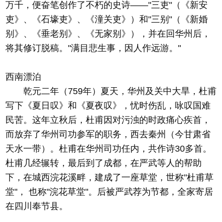
万千，便奋笔创作了不朽的史诗——"三吏"（《新安
吏》、《石壕吏》、《潼关吏》）和"三别"（《新婚
别》、《垂老别》、《无家别》），并在回华州后，
将其修订脱稿。"满目悲生事，因人作远游。"
西南漂泊
乾元二年（759年）夏天，华州及关中大旱，杜甫
写下《夏日叹》和《夏夜叹》，忧时伤乱，咏叹国难
民苦。这年立秋后，杜甫因对污浊的时政痛心疾首，
而放弃了华州司功参军的职务，西去秦州（今甘肃省
天水一带）。杜甫在华州司功任内，共作诗30多首。
杜甫几经辗转，最后到了成都，在严武等人的帮助
下，在城西浣花溪畔，建成了一座草堂，世称"杜甫草
堂"， 也称"浣花草堂"。后被严武荐为节都，全家寄居
在四川奉节县。