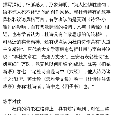
描写深刻，细腻感人，形象鲜明。"为人性僻耽佳句，
语不惊人死不休"是他的创作风格。就杜诗特有的叙事
风格和议论风格而言，有学者认为是受到《诗经·小
雅》的影响，而其悲歌慷慨的格调，又与《离骚》相
近。也有学者认为，杜诗具有仁政思想的传统精神，
司马迁的实录精神。还有观点认为杜甫诗作具有"人道
主义精神"。唐代的大文学家韩愈曾把杜甫与李白并论
说："李杜文章在，光焰万丈长"。王安石表彰杜诗"丑
妍巨细千万殊，竟莫见以何雕锼"的成就。陈善《扪虱
新语》卷七："老杜诗当是诗中《六经》，他人诗乃诸
子之流也"。蒋士铨《忠雅堂文集》卷一《杜诗详注集
成序》亦称"杜诗者，诗中之《四子书》也。"
炼字对仗
杜甫的诗歌在格律上，具有炼字精到，对仗工整