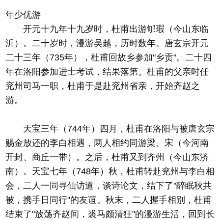
年少优游
开元十九年十九岁时，杜甫出游郇瑕（今山东临
沂）。二十岁时，漫游吴越，历时数年。唐玄宗开元
二十三年（735年），杜甫回故乡参加"乡贡"。二十四
年在洛阳参加进士考试，结果落第。杜甫的父亲时任
兖州司马一职，杜甫于是赴兖州省亲，开始齐赵之
游。
天宝三年（744年）四月，杜甫在洛阳与被唐玄宗
赐金放还的李白相遇，两人相约同游梁、宋（今河南
开封、商丘一带）。之后，杜甫又到齐州（今山东济
南）。天宝七年（748年）秋，杜甫转赴兖州与李白相
会，二人一同寻仙访道，谈诗论文，结下了"醉眠秋共
被，携手日同行"的友谊。秋末，二人握手相别，杜甫
结束了"放荡齐赵间，裘马颇清狂"的漫游生活，回到长