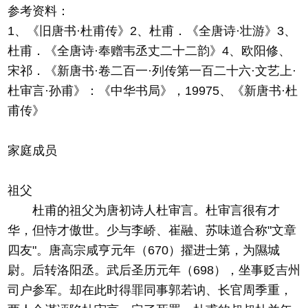
参考资料：
1、《旧唐书·杜甫传》2、杜甫．《全唐诗·壮游》3、
杜甫．《全唐诗·奉赠韦丞丈二十二韵》4、欧阳修、
宋祁．《新唐书·卷二百一·列传第一百二十六·文艺上·
杜审言·孙甫》：《中华书局》，19975、《新唐书·杜
甫传》
家庭成员
祖父
杜甫的祖父为唐初诗人杜审言。杜审言很有才
华，但恃才傲世。少与李峤、崔融、苏味道合称"文章
四友"。唐高宗咸亨元年（670）擢进士第，为隰城
尉。后转洛阳丞。武后圣历元年（698），坐事贬吉州
司户参军。却在此时得罪同事郭若讷、长官周季重，