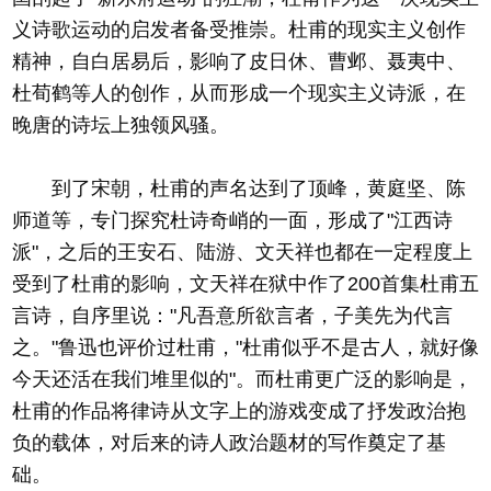
义诗歌运动的启发者备受推崇。杜甫的现实主义创作
精神，自白居易后，影响了皮日休、曹邺、聂夷中、
杜荀鹤等人的创作，从而形成一个现实主义诗派，在
晚唐的诗坛上独领风骚。
到了宋朝，杜甫的声名达到了顶峰，黄庭坚、陈
师道等，专门探究杜诗奇峭的一面，形成了"江西诗
派"，之后的王安石、陆游、文天祥也都在一定程度上
受到了杜甫的影响，文天祥在狱中作了200首集杜甫五
言诗，自序里说："凡吾意所欲言者，子美先为代言
之。"鲁迅也评价过杜甫，"杜甫似乎不是古人，就好像
今天还活在我们堆里似的"。而杜甫更广泛的影响是，
杜甫的作品将律诗从文字上的游戏变成了抒发政治抱
负的载体，对后来的诗人政治题材的写作奠定了基
础。