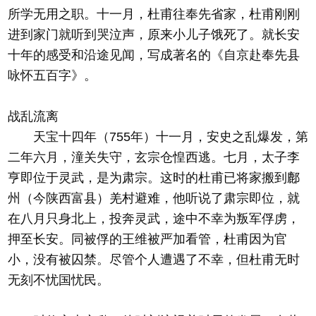
所学无用之职。十一月，杜甫往奉先省家，杜甫刚刚
进到家门就听到哭泣声，原来小儿子饿死了。就长安
十年的感受和沿途见闻，写成著名的《自京赴奉先县
咏怀五百字》。
战乱流离
天宝十四年（755年）十一月，安史之乱爆发，第
二年六月，潼关失守，玄宗仓惶西逃。七月，太子李
亨即位于灵武，是为肃宗。这时的杜甫已将家搬到鄜
州（今陕西富县）羌村避难，他听说了肃宗即位，就
在八月只身北上，投奔灵武，途中不幸为叛军俘虏，
押至长安。同被俘的王维被严加看管，杜甫因为官
小，没有被囚禁。尽管个人遭遇了不幸，但杜甫无时
无刻不忧国忧民。