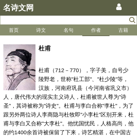
名诗文网
首页
诗文
名句
作者
古籍
杜甫
杜甫（712－770），字子美，自号少
陵野老，世称"杜工部"、"杜少陵"等，
汉族，河南府巩县（今河南省巩义市）
人，唐代伟大的现实主义诗人，杜甫被世人尊为"诗
圣"，其诗被称为"诗史"。杜甫与李白合称"李杜"，为了
跟另外两位诗人李商隐与杜牧即"小李杜"区别开来，杜
甫与李白又合称"大李杜"。他忧国忧民，人格高尚，他
的约1400余首诗被保留了下来，诗艺精湛，在中国古