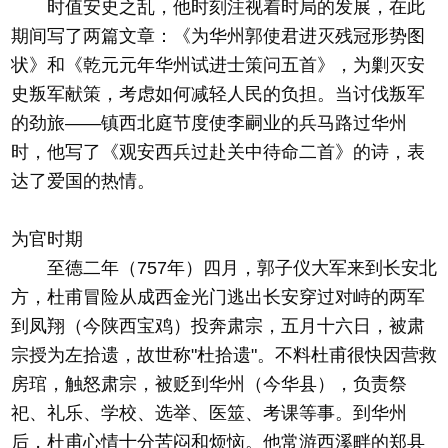
时值安史之乱，他时刻注视着时局的发展，在此
期间写了两篇文章：《为华州郭使君进灭残冠形势图
状》和《乾元元年华州试进士策问五首》，为剿灭安
史叛军献策，考虑如何减轻人民的负担。当讨伐叛军
的劲旅——镇西北庭节度使李嗣业的兵马路过华州
时，他写了《观安西兵过赴关中待命二首》的诗，表
达了爱国的热情。
为官时期
至德二年（757年）四月，郭子仪大军来到长安北
方，杜甫冒险从成西金光门逃出长安穿过对峙的两军
到凤翔（今陕西宝鸡）投奔肃宗，五月十六日，被肃
宗授为左拾遗，故世称"杜拾遗"。不料杜甫很快因营救
房琯，触怒肃宗，被贬到华州（今华县），负责祭
祀、礼乐、学校、选举、医筮、考课等事。到华州
后，杜甫心情十分苦闷和烦恼。他常游西溪畔的郑县