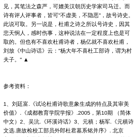
见，其笔法之森严，可媲美汉朝历史学家司马迁。而
诗有评人评事者，皆可"不虚美，不隐恶"，故号诗史。
此说可取。另一说是，杜甫之诗之所以号诗史，因其
悲天悯人，感时伤事，这种说法在一定程度上也是可
取的。但也有不喜欢杜甫诗者，杨亿就不喜欢杜甫，
刘放《中山诗话》云："杨大年不喜杜工部诗，谓为村
夫子。" ▲
参考资料：
1、刘廷富.《试论杜甫诗歌意象生成的特点及其审美
价值》.《成都教育学院学报》.2005，第10期 （简体
中文）2、吴沆.《环溪诗话》3、元稹；杨军.《元稹诗
文选.唐故检校工部员外郎杜君墓系铭并序》. 北京