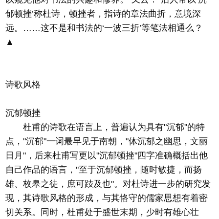
郁顿挫’称杜诗，顿挫者，指诗的章法曲折，意境深
远。……这不是和书法的‘一波三折’等笔法相通么？
▲
诗歌风格
沉郁顿挫
杜甫的诗歌在语言上，普遍认为具有"沉郁"的特
点，"沉郁"一词最早见于南朝，"体沉郁之幽思，文丽
日月"，后来杜甫写更以"沉郁顿挫"四字准确概括出他
自己作品的语言，"至于沉郁顿挫，随时敏捷，而扬
雄、枚皋之徒，庶可跂及也"。对杜诗进一步的研究发
现，其诗歌风格的形成，与其恪守的儒家思想有着密
切关系。同时，杜甫处于盛世末期，少时有雄心壮