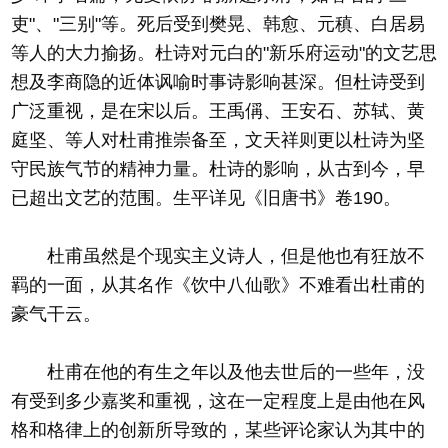
吏"、"三别"等。死后受到樊晃、韩愈、元稹、白居易
等人的大力揄扬。杜诗对元白的"新乐府运动"的文艺思
想及李商隐的近体讽喻时事诗影响甚深。但杜诗受到
广泛重视，是在宋以后。王禹偁、王安石、苏轼、黄
庭坚、等人对杜甫推崇备至，文天祥则更以杜诗为坚
守民族气节的精神力量。杜诗的影响，从古到今，早
已超出文艺的范围。生平详见《旧唐书》卷190。
杜甫虽然是个现实主义诗人，但是他也有狂放不
羁的一面，从其名作《饮中八仙歌》不难看出杜甫的
豪气干云。
杜甫在他的有生之年以及他去世后的一些年，没
有受到多少嘉奖和重视，这在一定程度上是由他在风
格和格律上的创新所导致的，某些评论家认为其中的