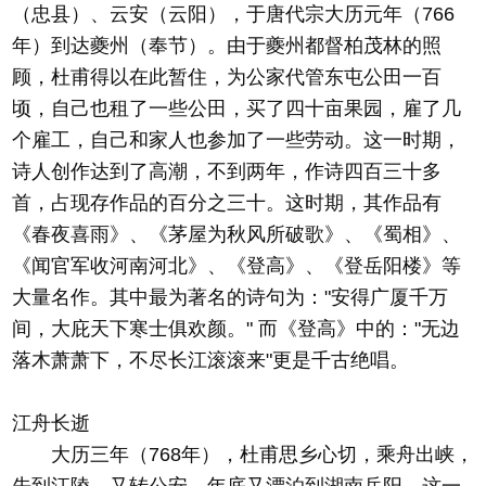
（忠县）、云安（云阳），于唐代宗大历元年（766
年）到达夔州（奉节）。由于夔州都督柏茂林的照
顾，杜甫得以在此暂住，为公家代管东屯公田一百
顷，自己也租了一些公田，买了四十亩果园，雇了几
个雇工，自己和家人也参加了一些劳动。这一时期，
诗人创作达到了高潮，不到两年，作诗四百三十多
首，占现存作品的百分之三十。这时期，其作品有
《春夜喜雨》、《茅屋为秋风所破歌》、《蜀相》、
《闻官军收河南河北》、《登高》、《登岳阳楼》等
大量名作。其中最为著名的诗句为："安得广厦千万
间，大庇天下寒士俱欢颜。" 而《登高》中的："无边
落木萧萧下，不尽长江滚滚来"更是千古绝唱。
江舟长逝
大历三年（768年），杜甫思乡心切，乘舟出峡，