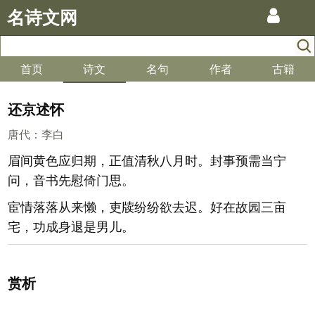
名诗文网
首页
诗文
名句
作者
古籍
还京述怀
唐代
：
李白
眉间黄色应归期，正值清秋八月时。封事预需当宁
问，音书先慰倚门思。
宦情落落从来懒，吏牍纷纷欲去迟。好在故园三亩
宅，功成身退是男儿。
赏析