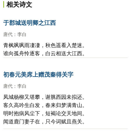
相关诗文
于郡城送明卿之江西
唐代
：
李白
青枫飒飒雨凄凄，秋色遥看入楚迷。
谁向孤舟怜逐客，白云相送大江西。
初春元美席上赠茂秦得关字
唐代
：
李白
凤城杨柳又堪攀，谢脁西园未拟还。
客久高吟生白发，春来归梦满青山。
明时抱病风尘下，短褐论交天地间。
闻道鹿门妻子在，只今词赋且燕关。