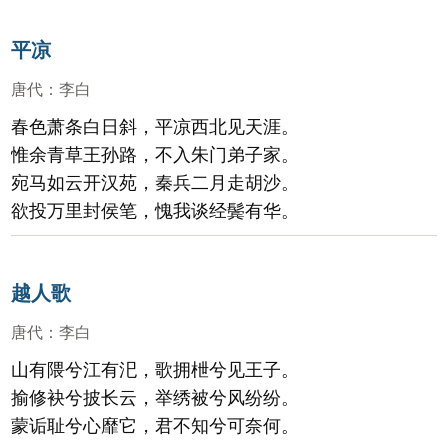
平凉
唐代
：
李白
春色萧条白日斜，平凉西北见天涯。
惟余青草王孙路，不入朱门弟子家。
宛马如云开汉苑，秦兵二月走胡沙。
欲投万里封侯笔，愧我谈经鬓有华。
越人歌
唐代
：
李白
山有隈兮江有汜，歌拥枻兮见王子。
揄修袂兮披长云，举绣被兮风纷纷。
蒙诟耻兮心靡它，君不知兮可奈何。